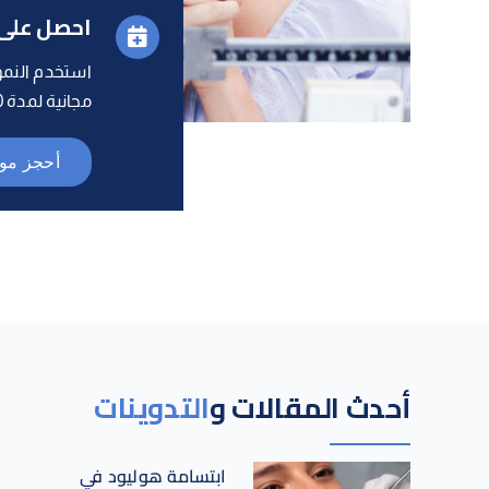
احصل على 
استخدم النمو
مجانية لمدة 30 دقيقة.
أحجز موع
أحدث المقالات و
التدوينات
ابتسامة هوليود في