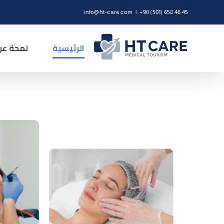
Ski
info@ht-care.com
|
+90 (501) 658 46 45
t
conten
الرئيسية
لمحة عن 