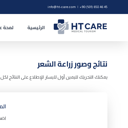
Ski
info@ht-care.com
|
+90 (501) 658 46 45
t
conten
الرئيسية
لمحة عن
نتائج وصور زراعة الشعر
يمكنك التحريك لليمين أول لليسار للإطلاع على النتائج لكل 
الم
اضف