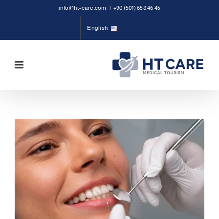
Ski
info@ht-care.com
|
+90 (501) 658 46 45
t
English
conten
View
Larger
Image